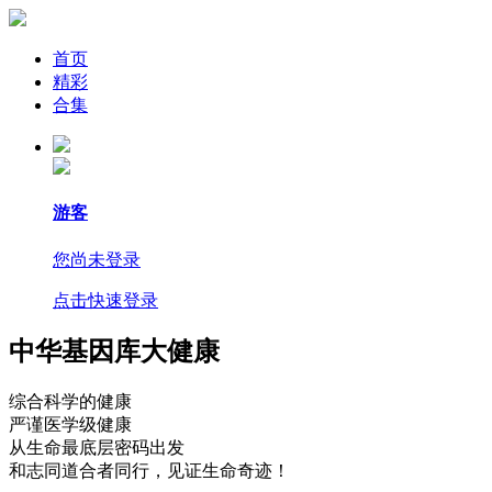
首页
精彩
合集
游客
您尚未登录
点击快速登录
中华基因库大健康
综合科学的健康
严谨医学级健康
从生命最底层密码出发
和志同道合者同行，见证生命奇迹！