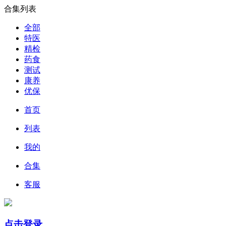
合集列表
全部
特医
精检
药食
测试
康养
优保
首页
列表
我的
合集
客服
点击登录